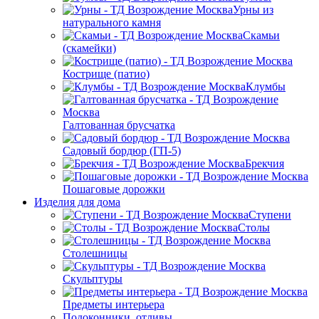
Урны из
натурального камня
Скамьи
(скамейки)
Кострище (патио)
Клумбы
Галтованная брусчатка
Садовый бордюр (ГП-5)
Брекчия
Пошаговые дорожки
Изделия для дома
Ступени
Столы
Столешницы
Скульптуры
Предметы интерьера
Подоконники, отливы