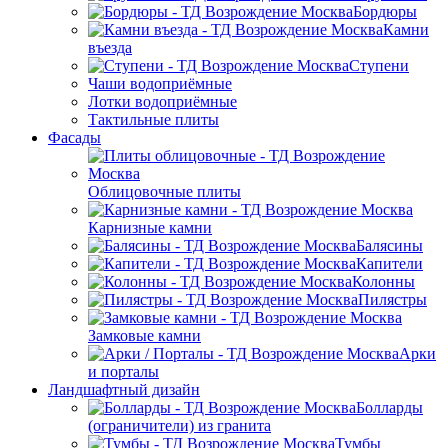
Бордюры
Камни
въезда
Ступени
Чаши водоприёмные
Лотки водоприёмные
Тактильные плиты
Фасады
Облицовочные плиты
Карнизные камни
Балясины
Капители
Колонны
Пилястры
Замковые камни
Арки
и порталы
Ландшафтный дизайн
Болларды
(ограничители) из гранита
Тумбы