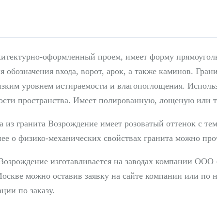
хитектурно-оформленный проем, имеет форму прямоугол
я обозначения входа, ворот, арок, а также каминов. Гра
изким уровнем истираемости и влагопоглощения. Использ
сти пространства. Имеет полированную, лощеную или т
та из гранита Возрождение имеет розоватый оттенок с те
нее о физико-механических свойствах гранита можно пр
 Возрождение изготавливается на заводах компании ООО
Москве можно оставив заявку на сайте компании или по 
ции по заказу.