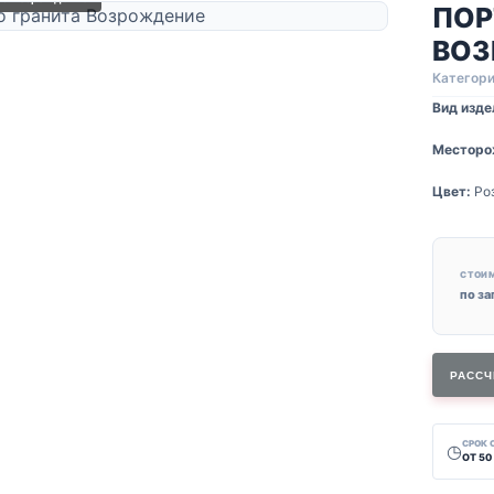
ПОР
ВОЗ
Категори
Вид изде
Месторо
Цвет:
Роз
СТОИ
по з
РАССЧ
СРОК
◷
ОТ 50