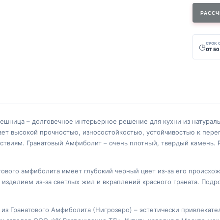
РАССЧ
СРОК
◷
ОТ 50
ешница – долговечное интерьерное решение для кухни из натураль
дает высокой прочностью, износостойкостью, устойчивостью к пере
ствиям. Гранатовый Амфиболит – очень плотный, твердый камень
ового амфиболита имеет глубокий черный цвет из-за его происхож
 изделием из-за светлых жил и вкраплений красного граната. Под
 из Гранатового Амфиболита (Нигрозеро) – эстетически привлекат