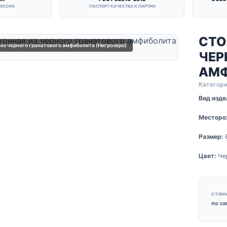
РОССИЯ
ПАСПОРТ КАЧЕСТВА К ПАРТИИ
СТО
из черного гранатового амфиболита (Нигрозеро)
ЧЕР
АМФ
Категори
Вид изде
Месторо
Размер:
Цвет:
Че
СТОИ
по з