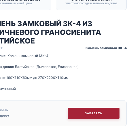
ГАРАНТИЯ ЛУЧШЕЙ ЦЕНЫ
УЧАСТНИК ГОСУДАРСТВЕННЫХ ТЕНДЕРОВ
ЕНЬ ЗАМКОВЫЙ ЗК-4 ИЗ
ИЧНЕВОГО ГРАНОСИЕНИТА
ТИЙСКОЕ
я:
Камень замковый ЗК-4
лия:
Камень замковый (ЗК-4)
ждение:
Балтийское (Дымовское, Елизовское)
:
от 190Х110Х60мм до 270Х2200Х110мм
ричневый
МОСТЬ
ЗАКАЗАТЬ
апросу