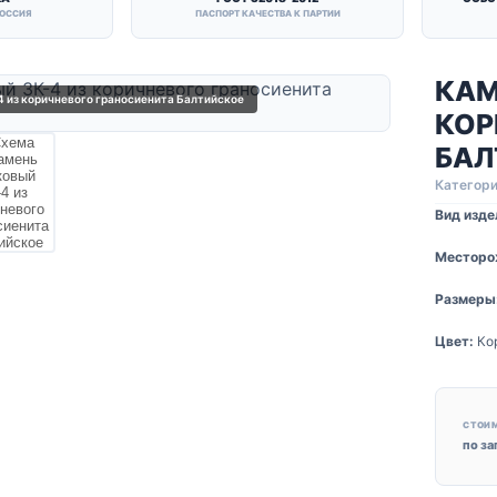
РОССИЯ
ПАСПОРТ КАЧЕСТВА К ПАРТИИ
КАМ
 из коричневого граносиенита Балтийское
КОР
БАЛ
Категори
Вид изде
Месторо
Размеры
Цвет:
Ко
СТОИ
по з