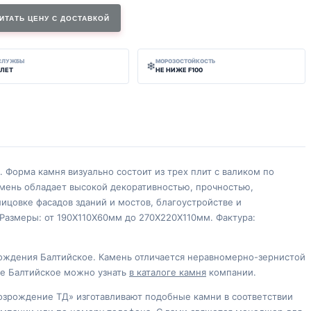
ИТАТЬ ЦЕНУ С ДОСТАВКОЙ
 СЛУЖБЫ
МОРОЗОСТОЙКОСТЬ
❄
 ЛЕТ
НЕ НИЖЕ F100
. Форма камня визуально состоит из трех плит с валиком по
амень обладает высокой декоративностью, прочностью,
ицовке фасадов зданий и мостов, благоустройстве и
Размеры: от 190Х110Х60мм до 270Х220Х110мм. Фактура:
рождения Балтийское. Камень отличается неравномерно-зернистой
те Балтийское можно узнать
в каталоге камня
компании.
озрождение ТД» изготавливают подобные камни в соответствии