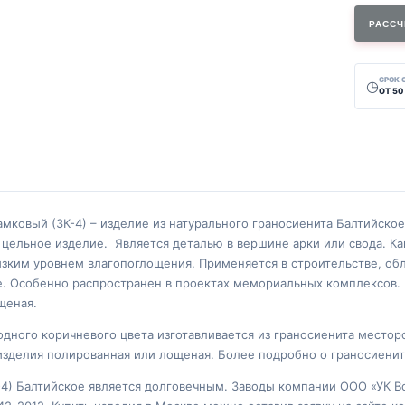
РАССЧ
СРОК
◷
ОТ 50
мковый (ЗК-4) – изделие из натурального граносиенита Балтийское
 цельное изделие. Является деталью в вершине арки или свода. К
зким уровнем влагопоглощения. Применяется в строительстве, обл
. Особенно распространен в проектах мемориальных комплексов. 
щеная.
родного коричневого цвета изготавливается из граносиенита место
 изделия полированная или лощеная. Более подробно о граносиени
-4) Балтийское является долговечным. Заводы компании ООО «УК В