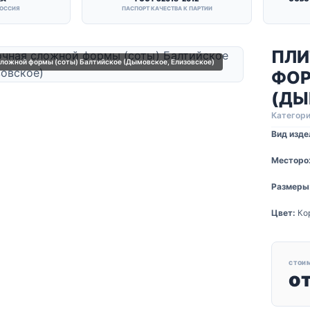
РОССИЯ
ПАСПОРТ КАЧЕСТВА К ПАРТИИ
ПЛИ
ложной формы (соты) Балтийское (Дымовское, Елизовское)
ФОР
(ДЫ
Категори
Вид изде
Месторо
Размеры
Цвет:
Ко
СТОИ
о