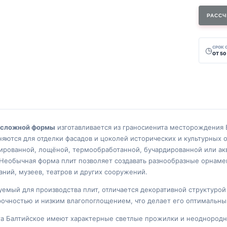
РАССЧ
СРОК
◷
ОТ 50
 сложной формы
изготавливается из граносиенита месторождения 
яются для отделки фасадов и цоколей исторических и культурных 
ированной, лощёной, термообработанной, бучардированной или ак
 Необычная форма плит позволяет создавать разнообразные орнаме
ний, музеев, театров и других сооружений.
зуемый для производства плит, отличается декоративной структур
рочностью и низким влагопоглощением, что делает его оптимальн
та Балтийское имеют характерные светлые прожилки и неоднородн