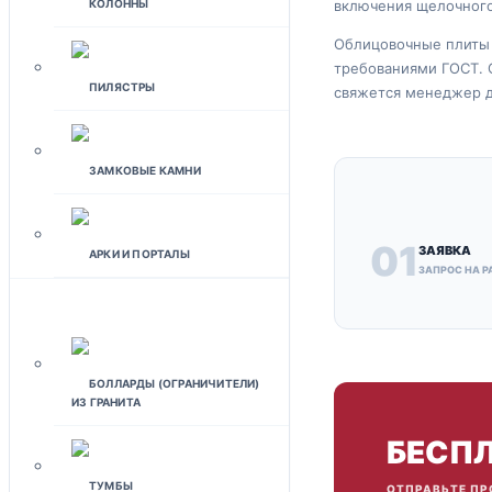
включения щелочного
КОЛОННЫ
Облицовочные плиты 
требованиями ГОСТ. 
ПИЛЯСТРЫ
свяжется менеджер д
ЗАМКОВЫЕ КАМНИ
01
ЗАЯВКА
АРКИ И ПОРТАЛЫ
ЗАПРОС НА Р
ЛАНДШАФТНЫЙ ДИЗАЙН
БОЛЛАРДЫ (ОГРАНИЧИТЕЛИ)
ИЗ ГРАНИТА
БЕСПЛ
ТУМБЫ
ОТПРАВЬТЕ ПР