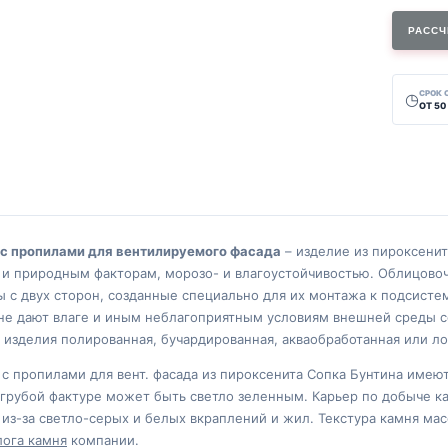
РАССЧ
СРОК
◷
ОТ 50
 с пропилами для вентилируемого фасада
– изделие из пироксенит
и природным факторам, морозо- и влагоустойчивостью. Облицовочн
 с двух сторон, созданные специально для их монтажа к подсист
 не дают влаге и иным неблагоприятным условиям внешней среды с
 изделия полированная, бучардированная, акваобработанная или л
с пропилами для вент. фасада из пироксенита Сопка Бунтина имею
 грубой фактуре может быть светло зеленным. Карьер по добыче к
з-за светло-серых и белых вкраплений и жил. Текстура камня мас
лога камня
компании.