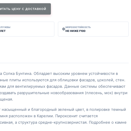
ИТАТЬ ЦЕНУ С ДОСТАВКОЙ
 СЛУЖБЫ
МОРОЗОСТОЙКОСТЬ
❄
 ЛЕТ
НЕ НИЖЕ F100
а Сопка Бунтина. Обладает высоким уровнем устойчивости в
ые плиты используются для облицовки фасадов, цоколей, стен.
емам для вентилируемых фасадов. Данные системы обеспечивают
оздавать разрушительные новообразования (плесень, мох) внутри
ощеная.
т насыщенный и благородный зеленый цвет, в полировке темный
амня расположен в Карелии. Пироксенит считается
сивная, а структура средне-крупнозернистая. Подробнее о камне