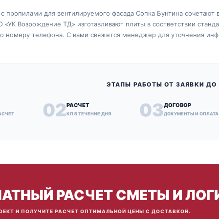
с пропилами для вентилируемого фасада Сопка Бунтина сочетают в
 «УК Возрождение ТД» изготавливают плиты в соответствии стандар
по номеру телефона. С вами свяжется менеджер для уточнения инф
ЭТАПЫ РАБОТЫ ОТ ЗАЯВКИ ДО
02
03
РАСЧЕТ
ДОГОВОР
АСЧЕТ
КП В ТЕЧЕНИЕ ДНЯ
ДОКУМЕНТЫ И ОПЛАТА
АТНЫЙ РАСЧЕТ СМЕТЫ И ЛОГ
ОЕКТ И ПОЛУЧИТЕ РАСЧЕТ ОПТИМАЛЬНОЙ ЦЕНЫ С ДОСТАВКОЙ.