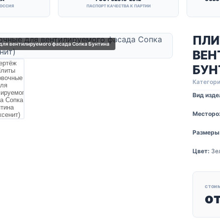
РОССИЯ
ПАСПОРТ КАЧЕСТВА К ПАРТИИ
ПЛИ
для вентилируемого фасада Сопка Бунтина
ВЕН
БУН
Категори
Вид изде
Месторо
Размеры
Цвет:
Зе
СТОИ
о